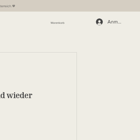
terreich.🤎
Anmelden
Warenkorb
ld wieder