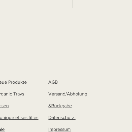
eue Produkte
AGB
rganic Trays
Versand/Abholung
asen
&Rückgabe
onique et ses filles
Datenschutz
ale
Impressum