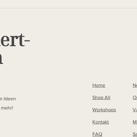
ert-
m
Home
N
Shop All
O
en Ideen
s mehr!
Workshops
V
Kontakt
M
FAQ
S