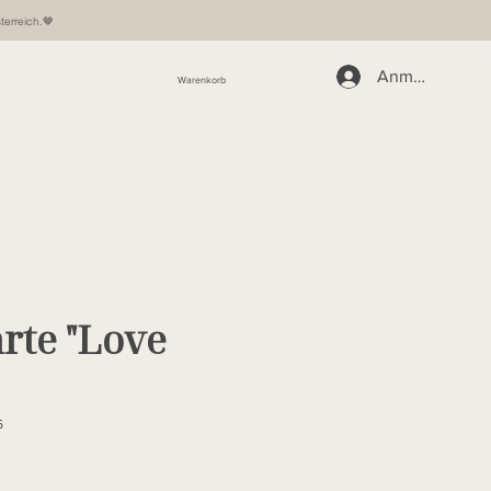
terreich.🤎
Anmelden
Warenkorb
rte "Love
6