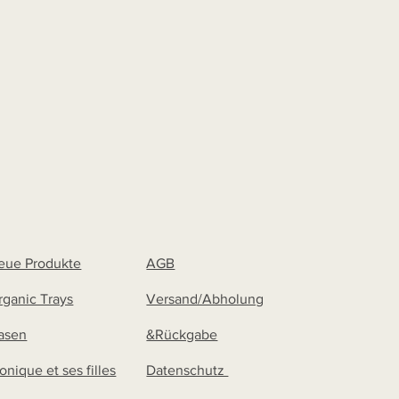
eue Produkte
AGB
rganic Trays
Versand/Abholung
asen
&Rückgabe
onique et ses filles
Datenschutz