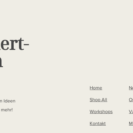
ert-
m
Home
N
Shop All
O
en Ideen
s mehr!
Workshops
V
Kontakt
M