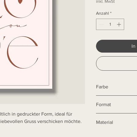
inkl. MwSt
Anzahl
*
In
Farbe
Die Farben der Produ
Format
Bildschirm abweiche
tlich in gedruckter Form, ideal für
DIN A6 (10,5 x 14,8 cm
 liebevollen Gruss verschicken möchte.
Material
300 g Bilderdruck ma