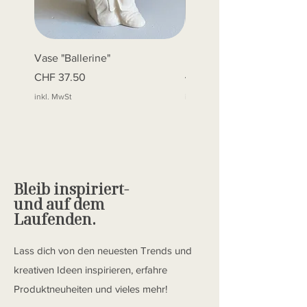
Vase "Ballerine"
Engel mit blondem Haar
Preis
Standardpreis
CHF 37.50
CHF 22.50
inkl. MwSt
inkl. MwSt
Bleib inspiriert-
und auf dem
Laufenden.
Lass dich von den neuesten Trends und
kreativen Ideen inspirieren, erfahre
Produktneuheiten und vieles mehr!