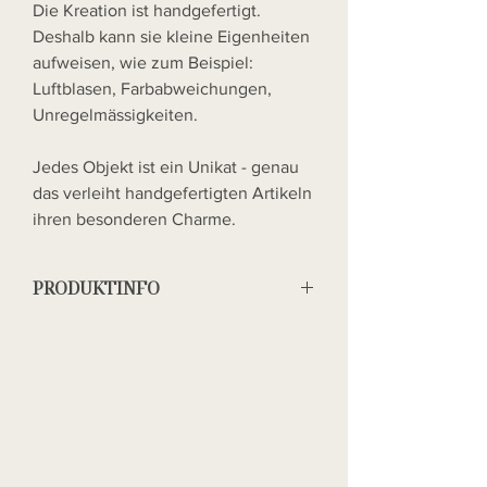
Die Kreation ist handgefertigt.
Deshalb kann sie kleine Eigenheiten
aufweisen, wie zum Beispiel:
Luftblasen, Farbabweichungen,
Unregelmässigkeiten.
Jedes Objekt ist ein Unikat - genau
das verleiht handgefertigten Artikeln
ihren besonderen Charme.
PRODUKTINFO
Jesmonite ist ein natürliches, auf Wasser
basiertes Material, das für seine
charmanten, organischen Eigenschaften
bekannt ist. Kleine Luftbläschen, die bei
der Herstellung entstehen können, sind
typische Merkmale und machen jedes
Stück zu einem echten Unikat. Da