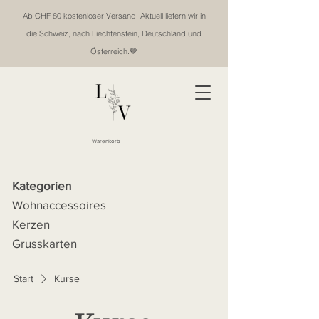
Ab CHF 80 kostenloser Versand. Aktuell liefern wir in
die Schweiz, nach Liechtenstein, Deutschland und
Österreich.🤎
Warenkorb
Kategorien
Wohnaccessoires
Kerzen
Grusskarten
Start
Kurse